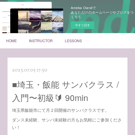
Ameba Owndで
あなただけのホームページやブログをつ
くろう
今すぐ試す
HOME
INSTRUCTOR
LESSONS
2023.07.05 17:50
■埼玉・飯能 サンバクラス /
入門〜初級🔰 90min
埼玉県飯能市にて月２回開催のサンバクラスです。
ダンス未経験、サンバ未経験の方もお気軽にご参加くださ
い！