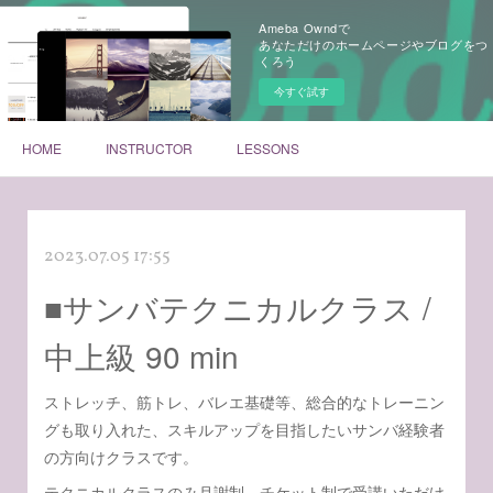
Ameba Owndで
あなただけのホームページやブログをつ
くろう
今すぐ試す
HOME
INSTRUCTOR
LESSONS
2023.07.05 17:55
■サンバテクニカルクラス /
中上級 90 min
ストレッチ、筋トレ、バレエ基礎等、総合的なトレーニン
グも取り入れた、スキルアップを目指したいサンバ経験者
の方向けクラスです。
テクニカルクラスのみ月謝制、チケット制で受講いただけ