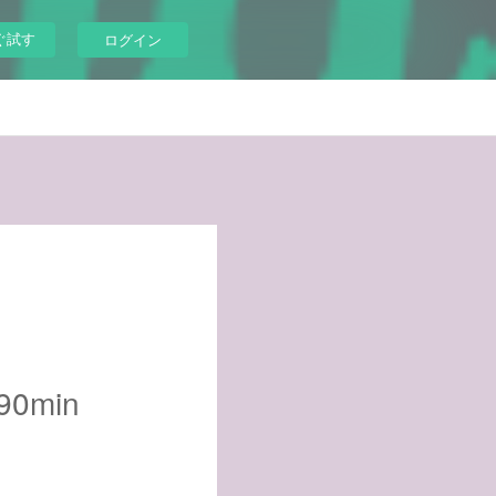
ぐ試す
ログイン
0min