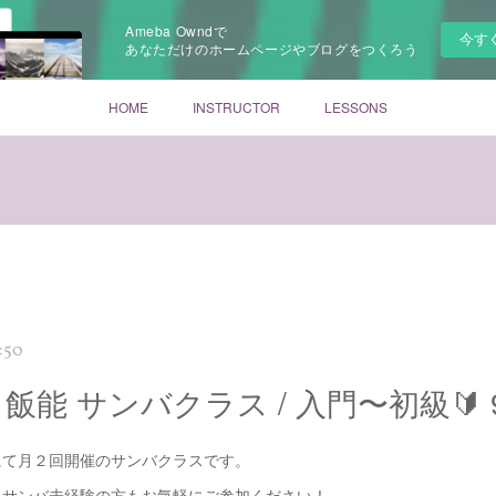
Ameba Owndで
今す
あなただけのホームページやブログをつくろう
HOME
INSTRUCTOR
LESSONS
:50
飯能 サンバクラス / 入門〜初級🔰 9
にて月２回開催のサンバクラスです。
、サンバ未経験の方もお気軽にご参加ください！