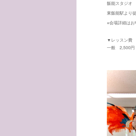
飯能スタジオ
東飯能駅より徒
※会場詳細はお
▼レッスン費
一般 2,500