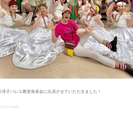
3 弓削多淳子バレエ教室発表会に出演させていただきました！
ンスケジュール
(
7
)