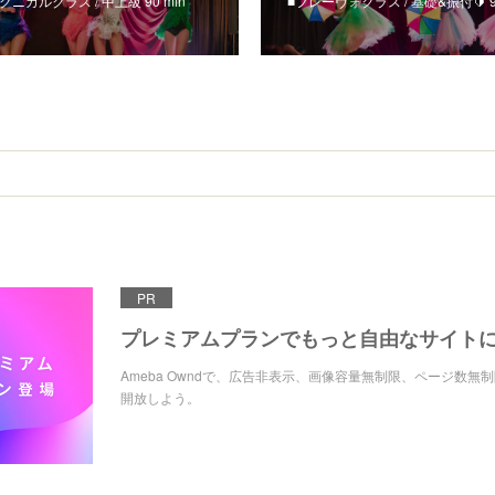
ニカルクラス / 中上級 90 min
■フレーヴォクラス / 基礎&振付🔰 9
PR
プレミアムプランでもっと自由なサイト
Ameba Owndで、広告非表示、画像容量無制限、ページ数無
開放しよう。