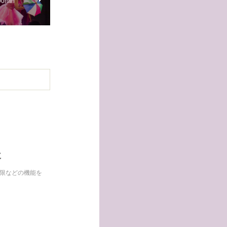
0min
に
制限などの機能を